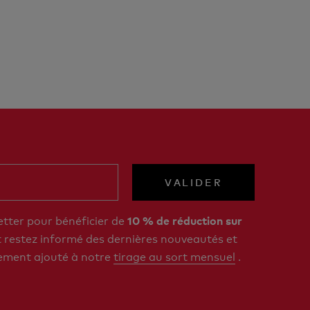
VALIDER
etter pour bénéficier de
10 % de réduction sur
restez informé des dernières nouveautés et
ement ajouté à notre
tirage au sort mensuel
.