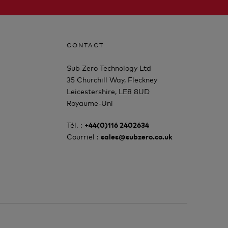
CONTACT
Sub Zero Technology Ltd
35 Churchill Way, Fleckney
Leicestershire, LE8 8UD
Royaume-Uni
Tél. :
+44(0)116 2402634
Courriel :
sales@subzero.co.uk