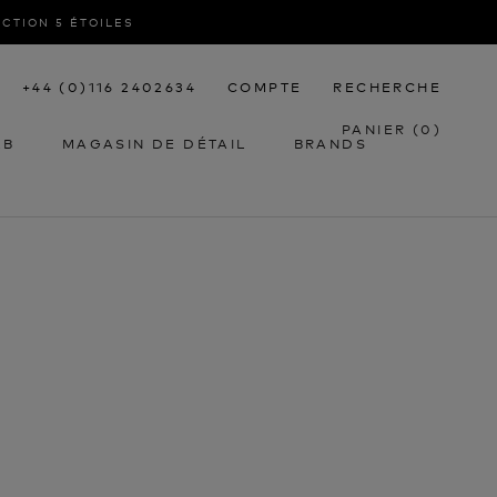
ACTION 5 ÉTOILES
+44 (0)116 2402634
COMPTE
RECHERCHE
PANIER (
0
)
2B
MAGASIN DE DÉTAIL
BRANDS
2B
MAGASIN DE DÉTAIL