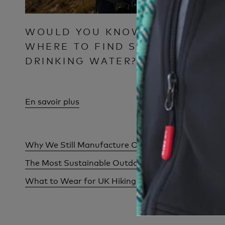
WOULD YOU KNOW
WHY T
WHERE TO FIND SAFE
CLOTH
DRINKING WATER?
FOR M
En savoir plus
En savoir 
Why We Still Manufacture Outdoor Clothing In Bri
The Most Sustainable Outdoor Clothing Isn't Alw
What to Wear for UK Hiking Weather: One Day, F