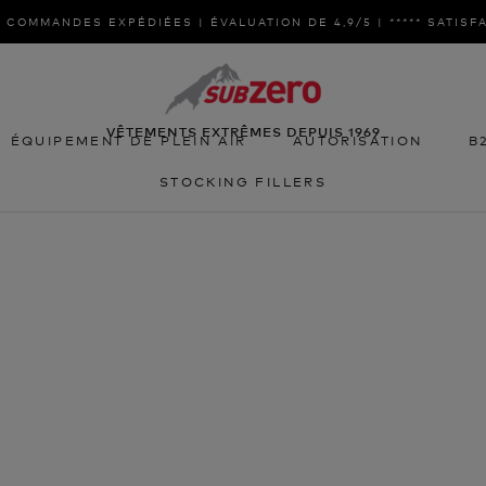
 COMMANDES EXPÉDIÉES | ÉVALUATION DE 4,9/5 | ***** SATISF
VÊTEMENTS EXTRÊMES DEPUIS 1969
ÉQUIPEMENT DE PLEIN AIR
AUTORISATION
B
STOCKING FILLERS
ÉQUIPEMENT DE PLEIN AIR
STOCKING FILLERS
AUTORISATION
B