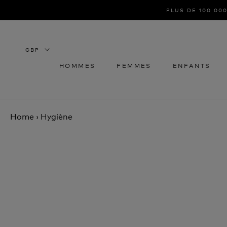
Aller
PLUS DE 100 000
au
contenu
HOMMES
FEMMES
ENFANTS
HOMMES
FEMMES
ENFANTS
Home
›
Hygiène