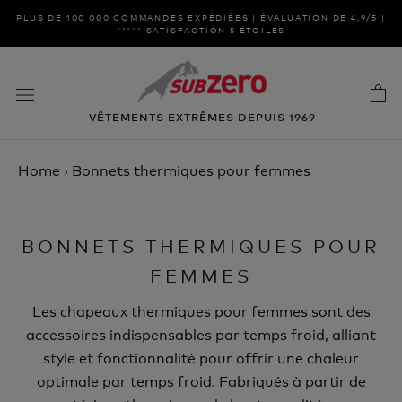
Aller
PLUS DE 100 000 COMMANDES EXPÉDIÉES | ÉVALUATION DE 4,9/5 |
au
***** SATISFACTION 5 ÉTOILES
contenu
VÊTEMENTS EXTRÊMES DEPUIS 1969
Home
›
Bonnets thermiques pour femmes
BONNETS THERMIQUES POUR
FEMMES
Les chapeaux thermiques pour femmes sont des
accessoires indispensables par temps froid, alliant
style et fonctionnalité pour offrir une chaleur
optimale par temps froid. Fabriqués à partir de