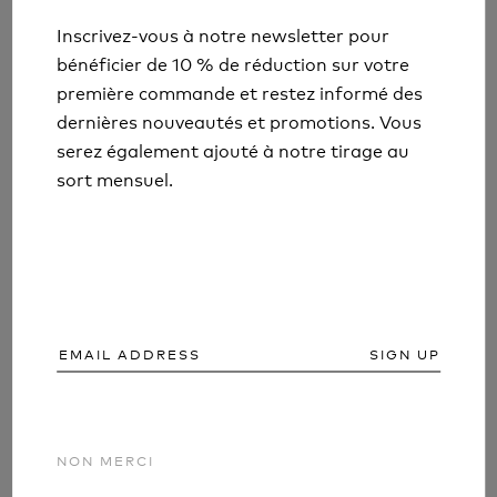
WHY TECHNICAL CLOTHING ISN'T
Inscrivez-vous à notre newsletter pour
Inscrivez-vous à notre newsletter pour
JUST FOR MOUNTAINS
bénéficier de 10 % de réduction sur votre
bénéficier de 10 % de réduction sur votre
première commande et restez informé des
première commande et restez informé des
En savoir plus
dernières nouveautés et promotions. Vous
dernières nouveautés et promotions. Vous
serez également ajouté à notre tirage au
serez également ajouté à notre tirage au
sort mensuel.
sort mensuel.
SIGN UP
SIGN UP
NON MERCI
NON MERCI