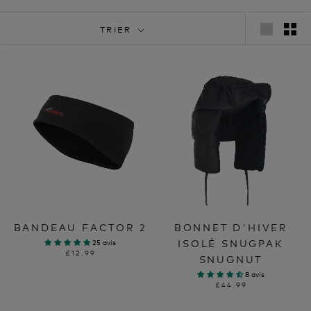
TRIER
BANDEAU FACTOR 2
BONNET D'HIVER
ISOLÉ SNUGPAK
25 avis
£12.99
SNUGNUT
8 avis
£44.99