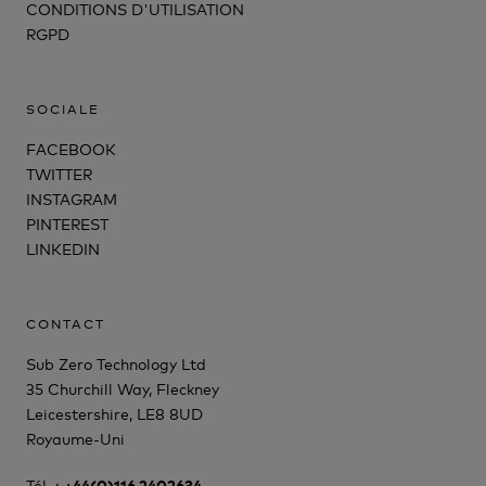
CONDITIONS D'UTILISATION
RGPD
SOCIALE
FACEBOOK
TWITTER
INSTAGRAM
PINTEREST
LINKEDIN
CONTACT
Sub Zero Technology Ltd
35 Churchill Way, Fleckney
Leicestershire, LE8 8UD
Royaume-Uni
Tél. :
+44(0)116 2402634