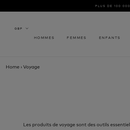
Aller
PLUS DE 100 000
au
contenu
HOMMES
FEMMES
ENFANTS
HOMMES
FEMMES
ENFANTS
Home
›
Voyage
Les produits de voyage sont des outils essentie