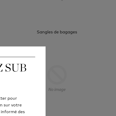
Sangles de bagages
 SUB
 SUB
tter pour
tter pour
n sur votre
n sur votre
 informé des
 informé des