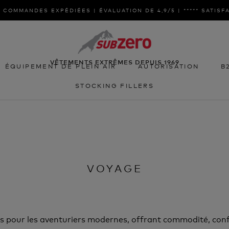
 COMMANDES EXPÉDIÉES | ÉVALUATION DE 4,9/5 | ***** SATISF
VÊTEMENTS EXTRÊMES DEPUIS 1969
ÉQUIPEMENT DE PLEIN AIR
AUTORISATION
B
STOCKING FILLERS
ÉQUIPEMENT DE PLEIN AIR
STOCKING FILLERS
AUTORISATION
B
VOYAGE
ls pour les aventuriers modernes, offrant commodité, conf