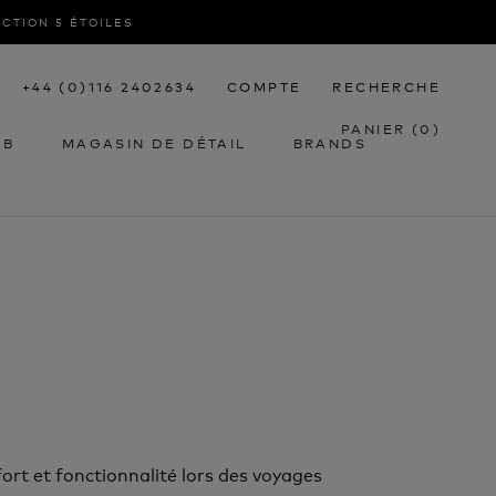
ACTION 5 ÉTOILES
+44 (0)116 2402634
COMPTE
RECHERCHE
PANIER (
0
)
2B
MAGASIN DE DÉTAIL
BRANDS
2B
MAGASIN DE DÉTAIL
ort et fonctionnalité lors des voyages