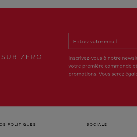
 SUB ZERO
Inscrivez-vous à notre newsl
votre première commande et 
promotions. Vous serez égal
OS POLITIQUES
SOCIALE