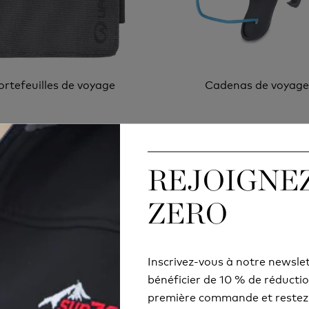
ortefeuilles de voyage
Cadenas de voyage
REJOIGNEZ
REJOIGNEZ
ZERO
ZERO
Inscrivez-vous à notre newsle
Inscrivez-vous à notre newsle
bénéficier de 10 % de réductio
bénéficier de 10 % de réductio
première commande et restez
première commande et restez