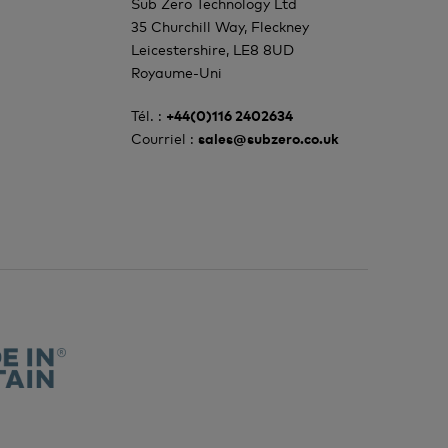
Sub Zero Technology Ltd
35 Churchill Way, Fleckney
Leicestershire, LE8 8UD
Royaume-Uni
Tél. :
+44(0)116 2402634
Courriel :
sales@subzero.co.uk