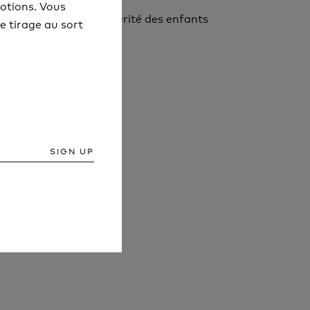
otions. Vous
otions. Vous
 voyage
Sécurité des enfants
e tirage au sort
e tirage au sort
SIGN UP
SIGN UP