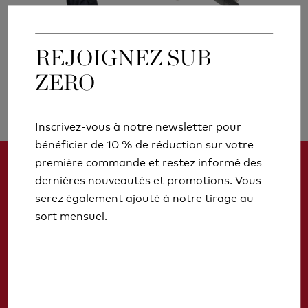
REJOIGNEZ SUB
REJOIGNEZ SUB
Outdoor Clothing Repair
Gaiters
ZERO
ZERO
Kits
Inscrivez-vous à notre newsletter pour
Inscrivez-vous à notre newsletter pour
bénéficier de 10 % de réduction sur votre
bénéficier de 10 % de réduction sur votre
première commande et restez informé des
première commande et restez informé des
dernières nouveautés et promotions. Vous
dernières nouveautés et promotions. Vous
serez également ajouté à notre tirage au
serez également ajouté à notre tirage au
REJOIGNEZ LE CLUB SUB
sort mensuel.
sort mensuel.
ZERO