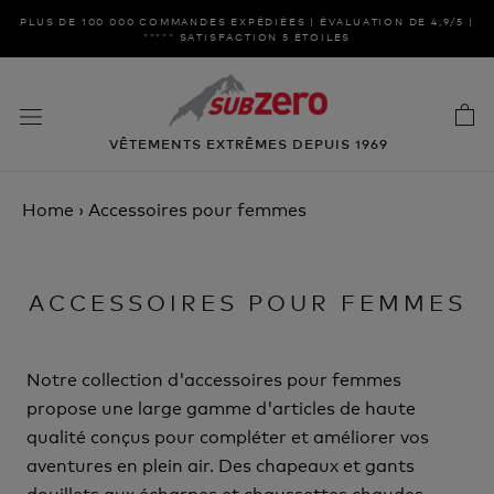
Aller
PLUS DE 100 000 COMMANDES EXPÉDIÉES | ÉVALUATION DE 4,9/5 |
au
***** SATISFACTION 5 ÉTOILES
contenu
VÊTEMENTS EXTRÊMES DEPUIS 1969
Home
›
Accessoires pour femmes
ACCESSOIRES POUR FEMMES
Notre collection d'accessoires pour femmes
propose une large gamme d'articles de haute
qualité conçus pour compléter et améliorer vos
aventures en plein air. Des chapeaux et gants
douillets aux écharpes et chaussettes chaudes,