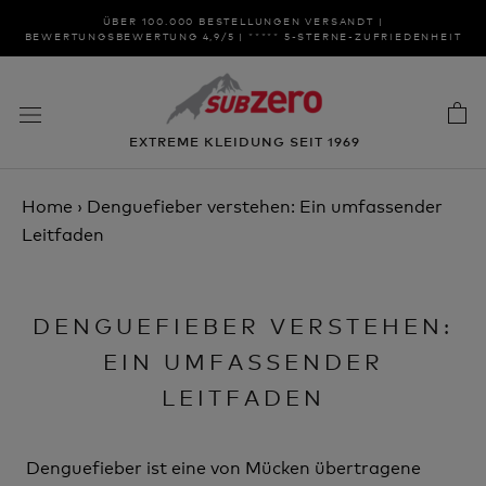
Zum
ÜBER 100.000 BESTELLUNGEN VERSANDT |
Inhalt
BEWERTUNGSBEWERTUNG 4,9/5 | ***** 5-STERNE-ZUFRIEDENHEIT
springen
EXTREME KLEIDUNG SEIT 1969
Home
›
Denguefieber verstehen: Ein umfassender
Leitfaden
DENGUEFIEBER VERSTEHEN:
EIN UMFASSENDER
LEITFADEN
Denguefieber ist eine von Mücken übertragene