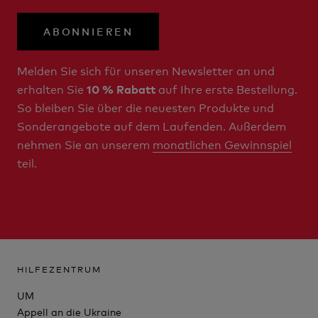
ABONNIEREN
Melden Sie sich für unseren Newsletter an und
erhalten Sie
auf Ihre erste Bestellung.
10 % Rabatt
So bleiben Sie über die neuesten Produkte und
Sonderangebote auf dem Laufenden. Außerdem
nehmen Sie an unserem
monatlichen Gewinnspiel
teil.
HILFEZENTRUM
UM
Appell an die Ukraine