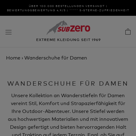
Zum
ÜBER 100.000 BESTELLUNGEN VERSANDT |
Inhalt
BEWERTUNGSBEWERTUNG 4,9/5 | ***** 5-STERNE-ZUFRIEDENHEIT
springen
EXTREME KLEIDUNG SEIT 1969
Home
›
Wanderschuhe für Damen
WANDERSCHUHE FÜR DAMEN
Unsere Kollektion an Wanderstiefeln für Damen
vereint Stil, Komfort und Strapazierfähigkeit für
Ihre Outdoor-Abenteuer. Unsere Stiefel werden
aus hochwertigen Materialien und mit innovativem
Design gefertigt und bieten hervorragenden Halt
und Traktion auf jedem Terrain. Egal, ob Sie auf