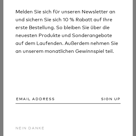
COULD YOU SURVIVE A SUMMER
Melden Sie sich für unseren Newsletter an
Melden Sie sich für unseren Newsletter an
BREAKDOWN?
und sichern Sie sich 10 % Rabatt auf Ihre
und sichern Sie sich 10 % Rabatt auf Ihre
erste Bestellung. So bleiben Sie über die
erste Bestellung. So bleiben Sie über die
Mehr lesen
neuesten Produkte und Sonderangebote
neuesten Produkte und Sonderangebote
auf dem Laufenden. Außerdem nehmen Sie
auf dem Laufenden. Außerdem nehmen Sie
an unserem monatlichen Gewinnspiel teil.
an unserem monatlichen Gewinnspiel teil.
SIGN UP
SIGN UP
NEIN DANKE
NEIN DANKE