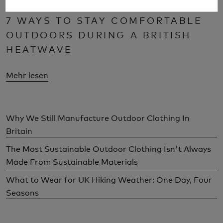
7 WAYS TO STAY COMFORTABLE
OUTDOORS DURING A BRITISH
HEATWAVE
Mehr lesen
Why We Still Manufacture Outdoor Clothing In
Britain
The Most Sustainable Outdoor Clothing Isn't Always
Made From Sustainable Materials
What to Wear for UK Hiking Weather: One Day, Four
Seasons