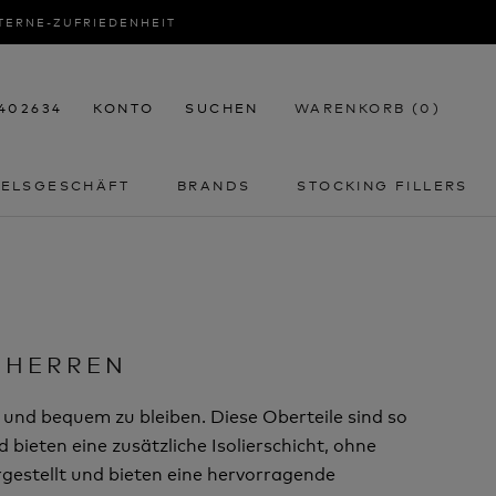
STERNE-ZUFRIEDENHEIT
2402634
KONTO
SUCHEN
WARENKORB (
0
)
DELSGESCHÄFT
BRANDS
STOCKING FILLERS
DELSGESCHÄFT
STOCKING FILLERS
 HERREN
 und bequem zu bleiben. Diese Oberteile sind so
bieten eine zusätzliche Isolierschicht, ohne
gestellt und bieten eine hervorragende