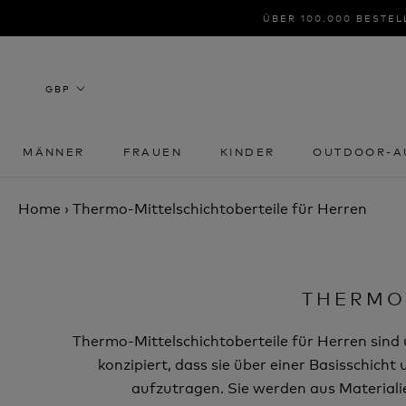
Zum
ÜBER 100.000 BESTEL
Inhalt
springen
MÄNNER
FRAUEN
KINDER
OUTDOOR-A
MÄNNER
FRAUEN
KINDER
OUTDOOR-A
Home
›
Thermo-Mittelschichtoberteile für Herren
THERMO
Thermo-Mittelschichtoberteile für Herren sind 
konzipiert, dass sie über einer Basisschich
aufzutragen. Sie werden aus Materiali