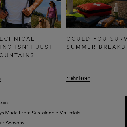
ECHNICAL
COULD YOU SURV
ING ISN'T JUST
SUMMER BREAK
OUNTAINS
n
Mehr lesen
tain
ays Made From Sustainable Materials
our Seasons