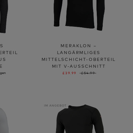
ES
MERAKLON –
ERTEIL
LANGÄRMLIGES
US
MITTELSCHICHT-OBERTEIL
E
MIT V-AUSSCHNITT
ngen
£39.99
£54.99
IM ANGEBOT