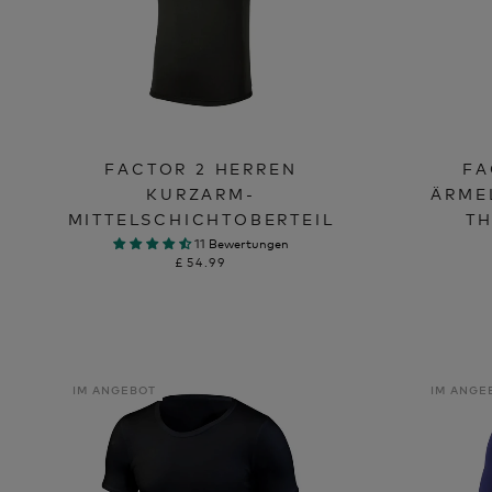
FACTOR 2 HERREN
FA
KURZARM-
ÄRME
MITTELSCHICHTOBERTEIL
T
11 Bewertungen
£54.99
IM ANGEBOT
IM ANGE