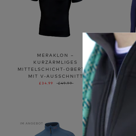
MERAKLON –
SUB S
KURZÄRMLIGES
L
MITTELSCHICHT-OBERTEIL
MITTE
MIT V-AUSSCHNITT
MIT RE
£34.99
£49.99
IM ANGEBOT
IM ANGE