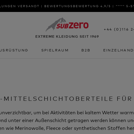
LUNGEN VERSANDT | BEWERTUNGSBEWERTUNG 4,9/5 | ***** 5-
+44 (0)116 
EXTREME KLEIDUNG SEIT 1969
USRÜSTUNG
SPIELRAUM
B2B
EINZELHAN
USRÜSTUNG
SPIELRAUM
B2B
EINZELHAN
-MITTELSCHICHTOBERTEILE FÜR
unverzichtbar, um bei Aktivitäten bei kaltem Wetter warm
t und unter einer Außenschicht getragen werden können und 
en wie Merinowolle, Fleece oder synthetischen Stoffen her