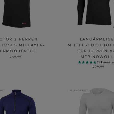
CTOR 2 HERREN
LANGÄRMLIG
LLOSES MIDLAYER-
MITTELSCHICHTOB
HERMOOBERTEIL
FÜR HERREN A
MERINOWOLL
£49.99
21 Bewertu
£79.99
BOT
IM ANGEBOT