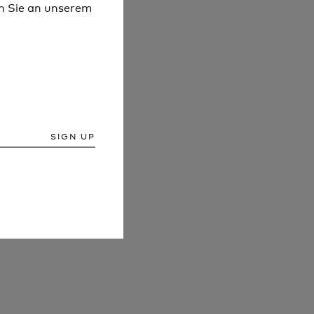
 Sie an unserem
 Sie an unserem
SIGN UP
SIGN UP
MENS
LEEVE
PINE