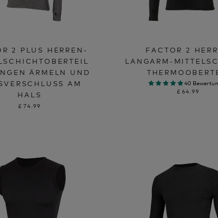
R 2 PLUS HERREN-
FACTOR 2 HER
LSCHICHTOBERTEIL
LANGARM-MITTELSC
ANGEN ÄRMELN UND
THERMOOBERTE
SVERSCHLUSS AM H
40 Bewertu
£64.99
ALS
£74.99