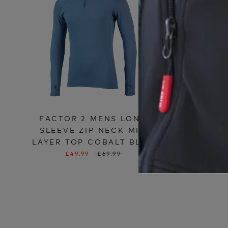
FACTOR 2 MENS LONG
FAC
SLEEVE ZIP NECK MID
SL
LAYER TOP COBALT BLUE
THE
£49.99
£69.99