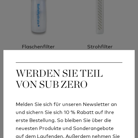
Flaschenfilter
Strohfilter
WERDEN SIE TEIL
WERDEN SIE TEIL
VON SUB ZERO
VON SUB ZERO
Melden Sie sich für unseren Newsletter an
Melden Sie sich für unseren Newsletter an
und sichern Sie sich 10 % Rabatt auf Ihre
und sichern Sie sich 10 % Rabatt auf Ihre
erste Bestellung. So bleiben Sie über die
erste Bestellung. So bleiben Sie über die
Inline-Wasserfilter
Ersatz-Wasserfilter
neuesten Produkte und Sonderangebote
neuesten Produkte und Sonderangebote
auf dem Laufenden. Außerdem nehmen Sie
auf dem Laufenden. Außerdem nehmen Sie