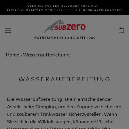
Zum
ÜBER 100.000 BESTELLUNGEN VERSANDT |
Inhalt
BEWERTUNGSBEWERTUNG 4,9/5 | ***** 5-STERNE-ZUFRIEDENHEIT
springen
EXTREME KLEIDUNG SEIT 1969
Home
›
Wasseraufbereitung
WASSERAUFBEREITUNG
Die Wasseraufbereitung ist ein entscheidender
Aspekt beim Camping, um den Zugang zu sicherem
und sauberem Trinkwasser sicherzustellen. Wenn
Sie sich in die Wildnis wagen, können natürliche
Wasserquellen wie Bäche und Seen schädliche