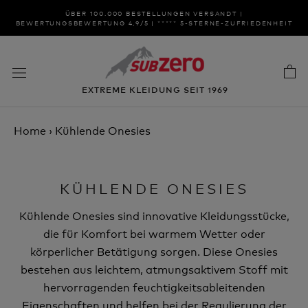
Zum
ÜBER 100.000 BESTELLUNGEN VERSANDT |
Inhalt
BEWERTUNGSBEWERTUNG 4,9/5 | ***** 5-STERNE-ZUFRIEDENHEIT
springen
EXTREME KLEIDUNG SEIT 1969
Home
›
Kühlende Onesies
KÜHLENDE ONESIES
Kühlende Onesies sind innovative Kleidungsstücke,
die für Komfort bei warmem Wetter oder
körperlicher Betätigung sorgen. Diese Onesies
bestehen aus leichtem, atmungsaktivem Stoff mit
hervorragenden feuchtigkeitsableitenden
Eigenschaften und helfen bei der Regulierung der