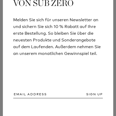
VON SUB ZERO
VON SUB ZERO
Melden Sie sich für unseren Newsletter an
Melden Sie sich für unseren Newsletter an
COULD YOU SURVIVE A SUMMER
und sichern Sie sich 10 % Rabatt auf Ihre
und sichern Sie sich 10 % Rabatt auf Ihre
erste Bestellung. So bleiben Sie über die
erste Bestellung. So bleiben Sie über die
BREAKDOWN?
neuesten Produkte und Sonderangebote
neuesten Produkte und Sonderangebote
auf dem Laufenden. Außerdem nehmen Sie
auf dem Laufenden. Außerdem nehmen Sie
Mehr lesen
an unserem monatlichen Gewinnspiel teil.
an unserem monatlichen Gewinnspiel teil.
SIGN UP
SIGN UP