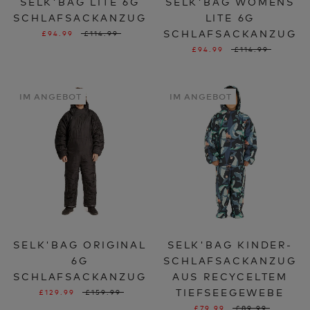
SELK'BAG LITE 6G
SELK'BAG WOMENS
SCHLAFSACKANZUG
LITE 6G
SCHLAFSACKANZUG
£94.99
£114.99
£94.99
£114.99
IM ANGEBOT
IM ANGEBOT
SELK'BAG ORIGINAL
SELK'BAG KINDER-
6G
SCHLAFSACKANZUG
SCHLAFSACKANZUG
AUS RECYCELTEM
TIEFSEEGEWEBE
£129.99
£159.99
£79.99
£89.99