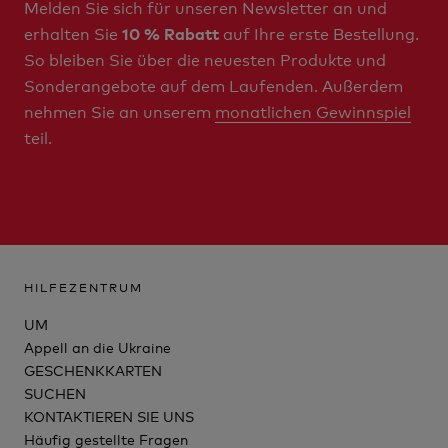
Melden Sie sich für unseren Newsletter an und
erhalten Sie
auf Ihre erste Bestellung.
10 % Rabatt
So bleiben Sie über die neuesten Produkte und
Sonderangebote auf dem Laufenden. Außerdem
nehmen Sie an unserem
monatlichen Gewinnspiel
teil.
HILFEZENTRUM
UM
Appell an die Ukraine
GESCHENKKARTEN
SUCHEN
KONTAKTIEREN SIE UNS
Häufig gestellte Fragen