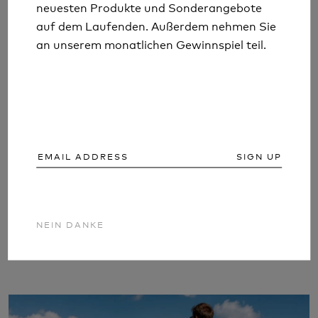
neuesten Produkte und Sonderangebote
neuesten Produkte und Sonderangebote
auf dem Laufenden. Außerdem nehmen Sie
auf dem Laufenden. Außerdem nehmen Sie
an unserem monatlichen Gewinnspiel teil.
an unserem monatlichen Gewinnspiel teil.
SIGN UP
SIGN UP
COULD YOU SURVIVE A SUMMER
BREAKDOWN?
NEIN DANKE
NEIN DANKE
Mehr lesen