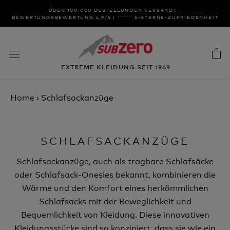
Zum
ÜBER 100.000 BESTELLUNGEN VERSANDT |
Inhalt
BEWERTUNGSBEWERTUNG 4,9/5 | ***** 5-STERNE-ZUFRIEDENHEIT
springen
EXTREME KLEIDUNG SEIT 1969
Home
›
Schlafsackanzüge
SCHLAFSACKANZÜGE
Schlafsackanzüge, auch als tragbare Schlafsäcke
oder Schlafsack-Onesies bekannt, kombinieren die
Wärme und den Komfort eines herkömmlichen
Schlafsacks mit der Beweglichkeit und
Bequemlichkeit von Kleidung. Diese innovativen
Kleidungsstücke sind so konzipiert, dass sie wie ein