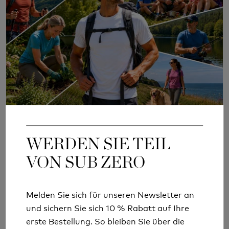
WHY TECHNICAL CLOTHING ISN'T
WERDEN SIE TEIL
WERDEN SIE TEIL
JUST FOR MOUNTAINS
VON SUB ZERO
VON SUB ZERO
Mehr lesen
Melden Sie sich für unseren Newsletter an
Melden Sie sich für unseren Newsletter an
und sichern Sie sich 10 % Rabatt auf Ihre
und sichern Sie sich 10 % Rabatt auf Ihre
erste Bestellung. So bleiben Sie über die
erste Bestellung. So bleiben Sie über die