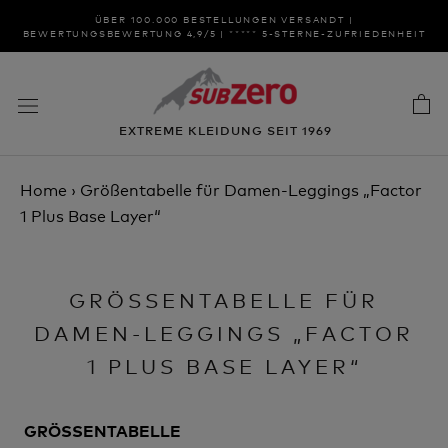
Zum
ÜBER 100.000 BESTELLUNGEN VERSANDT |
Inhalt
BEWERTUNGSBEWERTUNG 4,9/5 | ***** 5-STERNE-ZUFRIEDENHEIT
springen
EXTREME KLEIDUNG SEIT 1969
Home
›
Größentabelle für Damen-Leggings „Factor
1 Plus Base Layer“
GRÖSSENTABELLE FÜR D
AMEN-LEGGINGS „FACTOR 1
PLUS BASE LAYER“
GRÖSSENTABELLE