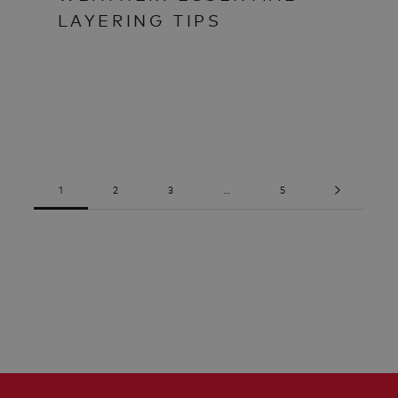
LAYERING TIPS
1
2
3
…
5