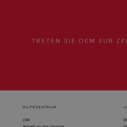
TRETEN SIE DEM SUB ZE
HILFEZENTRUM
U
UM
R
Appell an die Ukraine
V