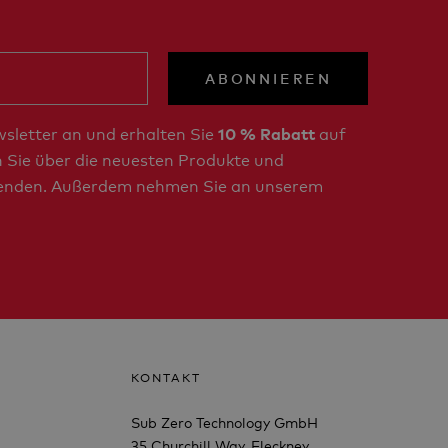
ABONNIEREN
wsletter an und erhalten Sie
auf
10 % Rabatt
en Sie über die neuesten Produkte und
enden. Außerdem nehmen Sie an unserem
KONTAKT
Sub Zero Technology GmbH
35 Churchill Way, Fleckney