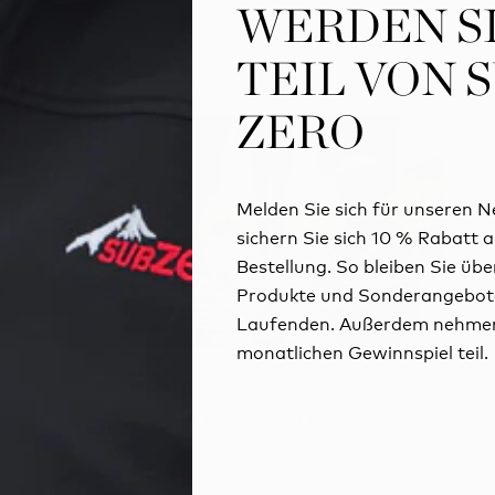
TEIL VON 
TEIL VON 
ZERO
ZERO
Melden Sie sich für unseren N
Melden Sie sich für unseren N
sichern Sie sich 10 % Rabatt a
sichern Sie sich 10 % Rabatt a
Bestellung. So bleiben Sie übe
Bestellung. So bleiben Sie übe
Produkte und Sonderangebot
Produkte und Sonderangebot
Laufenden. Außerdem nehmen
Laufenden. Außerdem nehmen
monatlichen Gewinnspiel teil.
monatlichen Gewinnspiel teil.
WATERPROOF SOCKS: DO
THEY REALLY WORK?