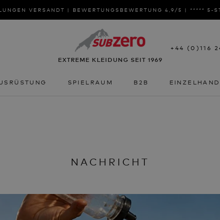
LUNGEN VERSANDT | BEWERTUNGSBEWERTUNG 4,9/5 | ***** 5-
+44 (0)116 
EXTREME KLEIDUNG SEIT 1969
USRÜSTUNG
SPIELRAUM
B2B
EINZELHAN
USRÜSTUNG
SPIELRAUM
B2B
EINZELHAN
NACHRICHT