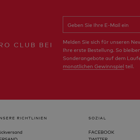
Melden Sie sich für unseren Ne
RO CLUB BEI
Ihre erste Bestellung. So bleib
Sonderangebote auf dem Lauf
monatlichen Gewinnspiel
teil.
NSERE RICHTLINIEN
SOZIAL
ückversand
FACEBOOK
ERSAND
TWITTER