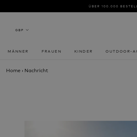
Zum
ÜBER 100.000 BESTEL
Inhalt
springen
MÄNNER
FRAUEN
KINDER
OUTDOOR-A
MÄNNER
FRAUEN
KINDER
OUTDOOR-A
Home
›
Nachricht