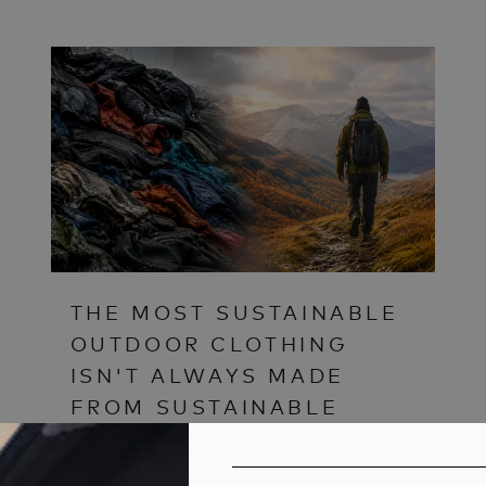
THE MOST SUSTAINABLE
OUTDOOR CLOTHING
ISN'T ALWAYS MADE
FROM SUSTAINABLE
MATERIALS
WERDEN S
WERDEN S