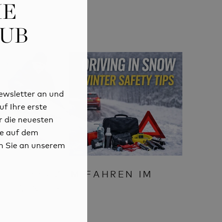
SUB
SUB
ewsletter an und
ewsletter an und
uf Ihre erste
uf Ihre erste
r die neuesten
r die neuesten
e auf dem
e auf dem
 Sie an unserem
 Sie an unserem
TIPPS ZUM FAHREN IM
WINTER