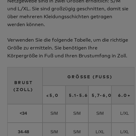
Netzgewebe sind in zwei Größen erhältlich: S/M
und L/XL. Sie sind großzügig geschnitten, damit sie
über mehreren Kleidungsschichten getragen
werden können.
Verwenden Sie die folgende Tabelle, um die richtige
Größe zu ermitteln. Sie benötigen Ihre
Körpergröße in Fuß und Ihren Brustumfang in Zoll.
GRÖSSE (FUSS)
BRUST
(ZOLL)
<5,0
5.1-5.6
5,7-6,0
6.0+
<34
S/M
S/M
S/M
L/XL
34-48
S/M
S/M
L/XL
L/XL