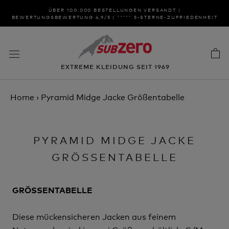
Zum
ÜBER 100.000 BESTELLUNGEN VERSANDT |
Inhalt
BEWERTUNGSBEWERTUNG 4,9/5 | ***** 5-STERNE-ZUFRIEDENHEIT
springen
EXTREME KLEIDUNG SEIT 1969
Home
›
Pyramid Midge Jacke Größentabelle
PYRAMID MIDGE JACKE
GRÖSSENTABELLE
GRÖSSENTABELLE
Diese mückensicheren Jacken aus feinem