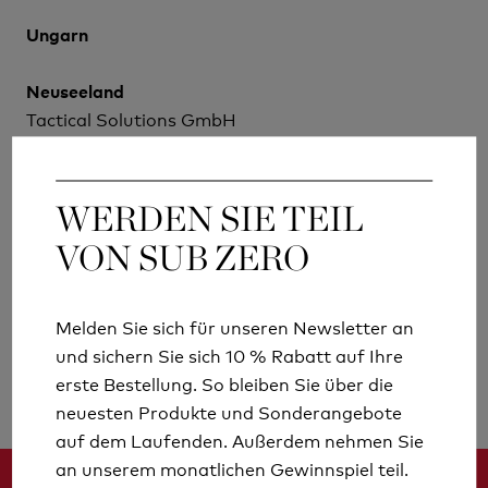
Ungarn
Neuseeland
Tactical Solutions GmbH
7 Canaveral Dr
Albany
Auckland
WERDEN SIE TEIL
WERDEN SIE TEIL
0632
VON SUB ZERO
VON SUB ZERO
E-Mail: sales@tactical.co.nz
Tel: +649 477 2800
Melden Sie sich für unseren Newsletter an
Melden Sie sich für unseren Newsletter an
www.tactical.co.nz
und sichern Sie sich 10 % Rabatt auf Ihre
und sichern Sie sich 10 % Rabatt auf Ihre
erste Bestellung. So bleiben Sie über die
erste Bestellung. So bleiben Sie über die
neuesten Produkte und Sonderangebote
neuesten Produkte und Sonderangebote
auf dem Laufenden. Außerdem nehmen Sie
auf dem Laufenden. Außerdem nehmen Sie
an unserem monatlichen Gewinnspiel teil.
an unserem monatlichen Gewinnspiel teil.