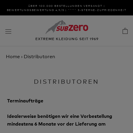
Zum
ÜBER 100.000 BESTELLUNGEN VERSANDT |
Inhalt
BEWERTUNGSBEWERTUNG 4,9/5 | ***** 5-STERNE-ZUFRIEDENHEIT
springen
EXTREME KLEIDUNG SEIT 1969
Home
›
Distributoren
DISTRIBUTOREN
Terminaufträge
Idealerweise benötigen wir eine Vorbestellung
mindestens 6 Monate vor der Lieferung am