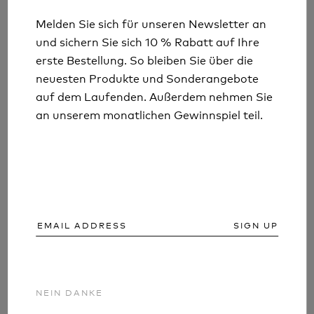
ARTIKEL UND INFORMATIONEN
Melden Sie sich für unseren Newsletter an
Melden Sie sich für unseren Newsletter an
und sichern Sie sich 10 % Rabatt auf Ihre
und sichern Sie sich 10 % Rabatt auf Ihre
erste Bestellung. So bleiben Sie über die
erste Bestellung. So bleiben Sie über die
neuesten Produkte und Sonderangebote
neuesten Produkte und Sonderangebote
auf dem Laufenden. Außerdem nehmen Sie
auf dem Laufenden. Außerdem nehmen Sie
an unserem monatlichen Gewinnspiel teil.
an unserem monatlichen Gewinnspiel teil.
SIGN UP
SIGN UP
NEIN DANKE
NEIN DANKE
WOULD YOU KNOW WHERE TO