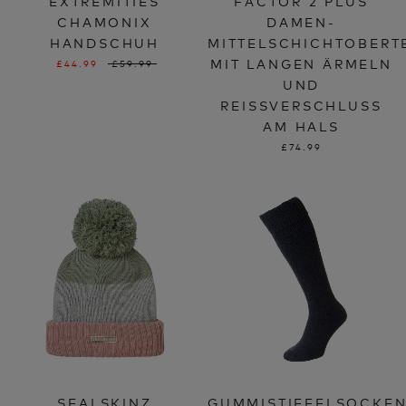
EXTREMITIES
FACTOR 2 PLUS
CHAMONIX
DAMEN-
HANDSCHUH
MITTELSCHICHTOBERT
MIT LANGEN ÄRMELN
£44.99
£59.99
UND
REISSVERSCHLUSS A
M HALS
£74.99
SEALSKINZ
GUMMISTIEFELSOCKE