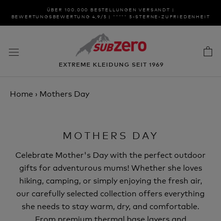
Zum
ÜBER 100.000 BESTELLUNGEN VERSANDT |
Inhalt
BEWERTUNGSBEWERTUNG 4,9/5 | ***** 5-STERNE-ZUFRIEDENHEIT
springen
EXTREME KLEIDUNG SEIT 1969
Home
›
Mothers Day
MOTHERS DAY
Celebrate Mother's Day with the perfect outdoor
gifts for adventurous mums! Whether she loves
hiking, camping, or simply enjoying the fresh air,
our carefully selected collection offers everything
she needs to stay warm, dry, and comfortable.
From premium thermal base layers and